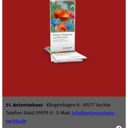
St. Antoniushaus
· Klingenhagen 6 · 49377 Vechta
Telefon: 04441 99919-0 · E-Mail:
info@antoniushaus-
vechta.de