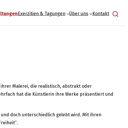
Suchen
altungen
Exerzitien & Tagungen
Über uns
Kontakt
rer Malerei, die realistisch, abstrakt oder
hrfach hat die Künstlerin ihre Werke präsentiert und
t und doch unterschiedlich gelebt wird. Mit ihren
reiheit“.