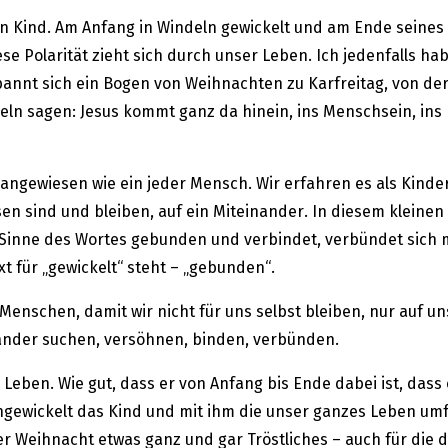
in Kind. Am Anfang in Windeln gewickelt und am Ende seines
e Polarität zieht sich durch unser Leben. Ich jedenfalls h
pannt sich ein Bogen von Weihnachten zu Karfreitag, von de
ln sagen: Jesus kommt ganz da hinein, ins Menschsein, ins 
rer angewiesen wie ein jeder Mensch. Wir erfahren es als Kin
 sind und bleiben, auf ein Miteinander. In diesem kleinen J
n Sinne des Wortes gebunden und verbindet, verbündet sich 
xt für „gewickelt“ steht – „gebunden“.
enschen, damit wir nicht für uns selbst bleiben, nur auf un
ander suchen, versöhnen, binden, verbünden.
eben. Wie gut, dass er von Anfang bis Ende dabei ist, dass e
ingewickelt das Kind und mit ihm die unser ganzes Leben u
 Weihnacht etwas ganz und gar Tröstliches – auch für die d