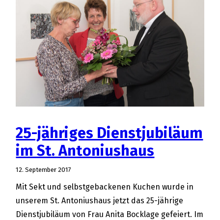
Familienkreises
der
Katholischen
Kirchengemeinde
St.
Johannes
Baptist
Molbergen
25-jähriges Dienstjubiläum
im St. Antoniushaus
12. September 2017
Mit Sekt und selbstgebackenen Kuchen wurde in
unserem St. Antoniushaus jetzt das 25-jährige
Dienstjubiläum von Frau Anita Bocklage gefeiert. Im