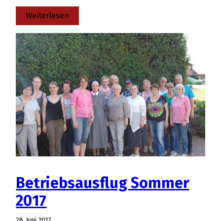
:
Weiterlesen
111
Köstlichkeiten
aus
dem
St.
Antoniushaus
Betriebsausflug Sommer
2017
28. Juni 2017