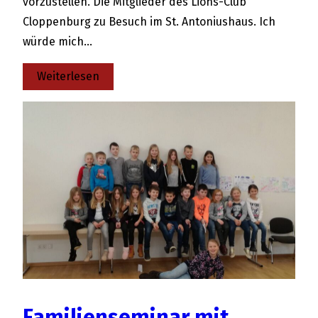
vorzustellen. Die Mitglieder des Lions-Club
Cloppenburg zu Besuch im St. Antoniushaus. Ich
würde mich…
:
Weiterlesen
Suchenden
einen
Ort
geben
–
Besuch
des
Lions
Club
Cloppenburg
Familienseminar mit