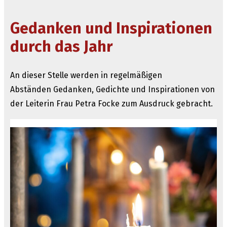
ich
bin“
Gedanken und Inspirationen
durch das Jahr
An dieser Stelle werden in regelmäßigen
Abständen Gedanken, Gedichte und Inspirationen von
der Leiterin Frau Petra Focke zum Ausdruck gebracht.