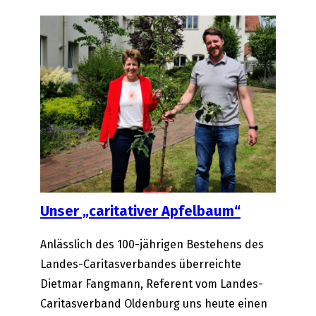
entzünden
…
mit
uns
–
in
uns
und
durch
uns
Unser „caritativer Apfelbaum“
Anlässlich des 100-jährigen Bestehens des
Landes-Caritasverbandes überreichte
Dietmar Fangmann, Referent vom Landes-
Caritasverband Oldenburg uns heute einen